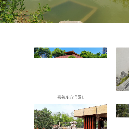
嘉善东方润园1