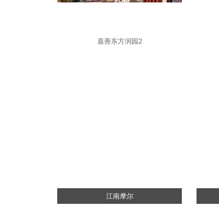
嘉善东方润园2
江南摩尔