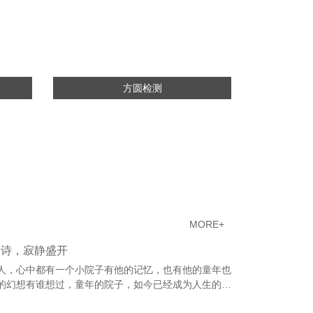
方圆检测
MORE+
如诗，寂静盛开
人，心中都有一个小院子有他的记忆，也有他的童年也
的幻想有谁想过，童年的院子，如今已经成为人生的奢
秋月，夏雨冬雪流水涟漪，浅草云烟，山石楼台，枯叶