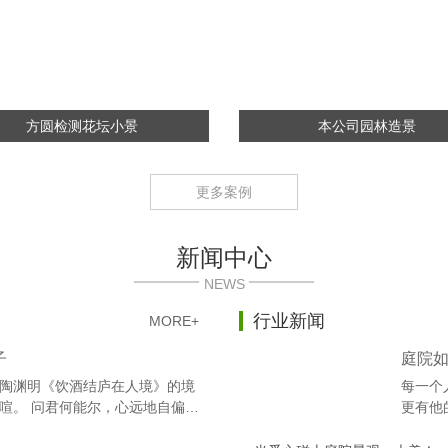
方圆检测花坛小景
本公司园林造景
更多案例
新闻中心
NEWS
行业新闻
MORE+
子
庭院
陶渊明《饮酒结庐在人境》的境
每一个
喧。 问君何能尔，心远地自偏。
更有他
 山气日夕佳，飞鸟相与还。 此中
想春花