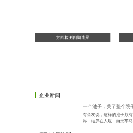
方圆检测四期造景
企业新闻
一个池子，美了整个院
有鱼友说，这样的池子颇有
界：结庐在人境，而无车马
采菊东篱下，悠然见南山。